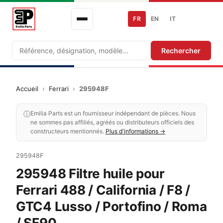
FR
EN
IT
Recherche
Rechercher
Accueil
›
Ferrari
›
295948F
ⓘ
Emilia Parts est un fournisseur indépendant de pièces. Nous
ne sommes pas affiliés, agréés ou distributeurs officiels des
constructeurs mentionnés.
Plus d'informations →
295948F
295948 Filtre huile pour
Ferrari 488 / California / F8 /
GTC4 Lusso / Portofino / Roma
/ SF90