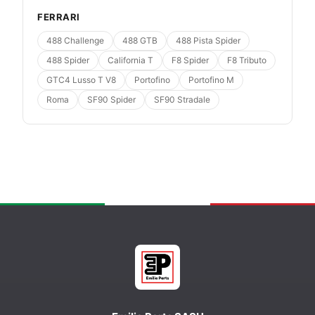
FERRARI
488 Challenge
488 GTB
488 Pista Spider
488 Spider
California T
F8 Spider
F8 Tributo
GTC4 Lusso T V8
Portofino
Portofino M
Roma
SF90 Spider
SF90 Stradale