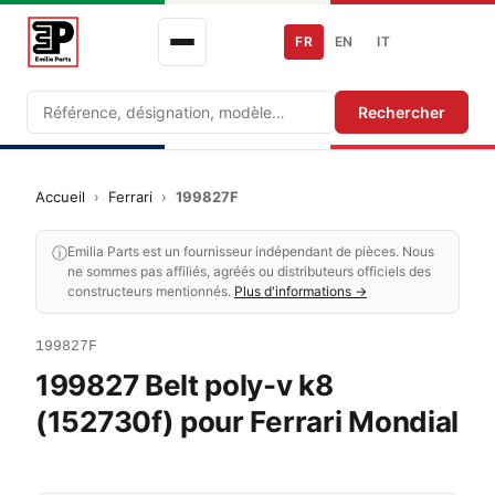
FR
EN
IT
Recherche
Rechercher
Accueil
›
Ferrari
›
199827F
ⓘ
Emilia Parts est un fournisseur indépendant de pièces. Nous
ne sommes pas affiliés, agréés ou distributeurs officiels des
constructeurs mentionnés.
Plus d'informations →
199827F
199827 Belt poly-v k8
(152730f) pour Ferrari Mondial