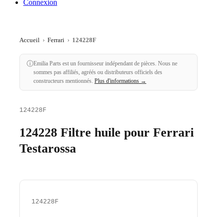
Connexion
Accueil
›
Ferrari
›
124228F
ⓘ
Emilia Parts est un fournisseur indépendant de pièces. Nous ne
sommes pas affiliés, agréés ou distributeurs officiels des
constructeurs mentionnés.
Plus d'informations →
124228F
124228 Filtre huile pour Ferrari
Testarossa
124228F