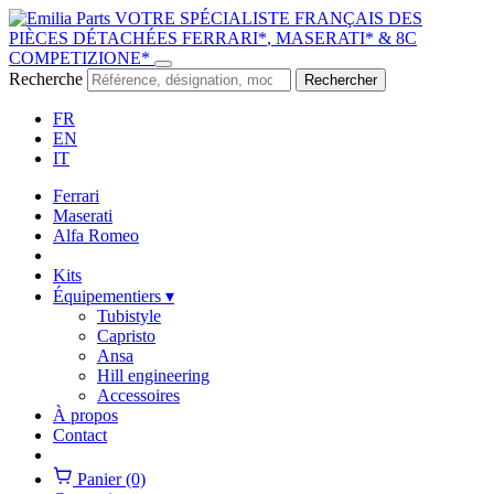
VOTRE SPÉCIALISTE FRANÇAIS DES
PIÈCES DÉTACHÉES
FERRARI
*
,
MASERATI
*
&
8C
COMPETIZIONE
*
Recherche
Rechercher
FR
EN
IT
Ferrari
Maserati
Alfa Romeo
Kits
Équipementiers
▾
Tubistyle
Capristo
Ansa
Hill engineering
Accessoires
À propos
Contact
Panier
(0)