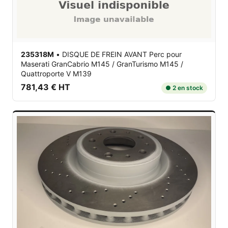
235318M
•
DISQUE DE FREIN AVANT Perc
pour
Maserati GranCabrio M145 / GranTurismo M145 /
Quattroporte V M139
781,43 € HT
● 2 en stock