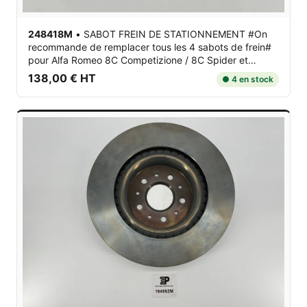
248418M
•
SABOT FREIN DE STATIONNEMENT #On
recommande de remplacer tous les 4 sabots de frein#
pour Alfa Romeo 8C Competizione / 8C Spider et
Maserati 4200 / GranCabrio M145 / GranTurismo M145
138,00 € HT
● 4 en stock
/ Quattroporte V M139