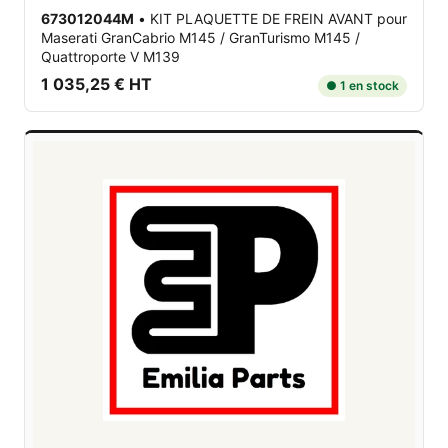
673012044M
•
KIT PLAQUETTE DE FREIN AVANT
pour
Maserati GranCabrio M145 / GranTurismo M145 /
Quattroporte V M139
1 035,25 € HT
● 1 en stock