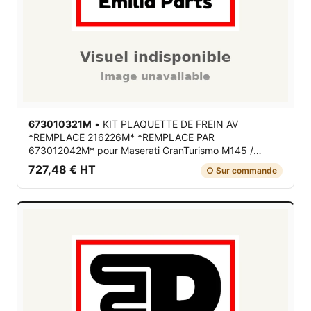
673010321M
•
KIT PLAQUETTE DE FREIN AV
*REMPLACE 216226M* *REMPLACE PAR
673012042M*
pour Maserati GranTurismo M145 /
Quattroporte V M139
727,48 € HT
○ Sur commande