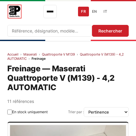
FR
EN
IT
Recherche
Rechercher
Accueil
›
Maserati
›
Quattroporte V M139
›
Quattroporte V (M139) - 4,2
AUTOMATIC
›
Freinage
Freinage — Maserati
Quattroporte V (M139) - 4,2
AUTOMATIC
11 références
En stock uniquement
Trier par :