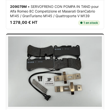
209079M
•
SERVOFRENO CON POMPA IN TAND
pour
Alfa Romeo 8C Competizione et Maserati GranCabrio
M145 / GranTurismo M145 / Quattroporte V M139
1 278,00 € HT
● 1 en stock