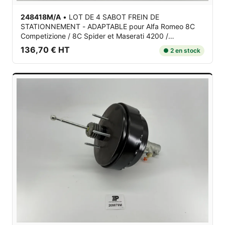
248418M/A
•
LOT DE 4 SABOT FREIN DE
STATIONNEMENT - ADAPTABLE
pour Alfa Romeo 8C
Competizione / 8C Spider et Maserati 4200 /
GranCabrio M145 / GranTurismo M145 / Quattroporte V
136,70 € HT
● 2 en stock
M139