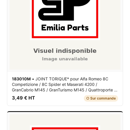
183010M
•
JOINT TORIQUE*
pour Alfa Romeo 8C
Competizione / 8C Spider et Maserati 4200 /
GranCabrio M145 / GranTurismo M145 / Quattroporte V
M139
3,49 € HT
○ Sur commande