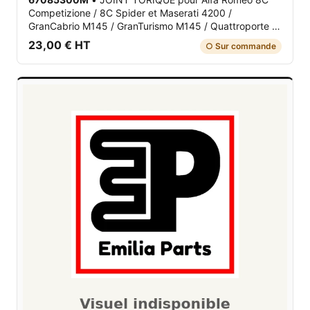
Competizione / 8C Spider et Maserati 4200 /
GranCabrio M145 / GranTurismo M145 / Quattroporte V
M139
23,00 € HT
○ Sur commande