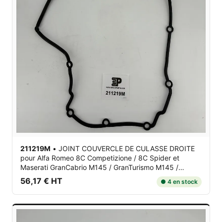
211219M
•
JOINT COUVERCLE DE CULASSE DROITE
pour Alfa Romeo 8C Competizione / 8C Spider et
Maserati GranCabrio M145 / GranTurismo M145 /
Quattroporte V M139
56,17 € HT
● 4 en stock