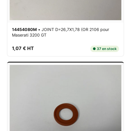
14454080M
•
JOINT D=26,7X1,78 (OR 2106
pour
Maserati 3200 GT
1,07 € HT
● 37 en stock