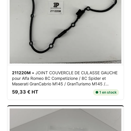
211220M
•
JOINT COUVERCLE DE CULASSE GAUCHE
pour Alfa Romeo 8C Competizione / 8C Spider et
Maserati GranCabrio M145 / GranTurismo M145 /
Quattroporte V M139
59,33 € HT
● 1 en stock