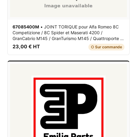
67085400M
•
JOINT TORIQUE
pour Alfa Romeo 8C
Competizione / 8C Spider et Maserati 4200 /
GranCabrio M145 / GranTurismo M145 / Quattroporte V
M139
23,00 € HT
○ Sur commande