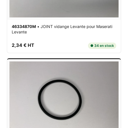
46334870M
•
JOINT vidange Levante
pour Maserati
Levante
2,34 € HT
● 34 en stock