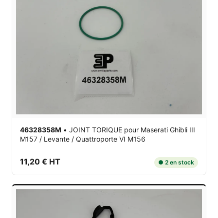
46328358M
•
JOINT TORIQUE
pour Maserati Ghibli III
M157 / Levante / Quattroporte VI M156
11,20 € HT
● 2 en stock