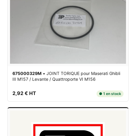
675000329M
•
JOINT TORIQUE
pour Maserati Ghibli
III M157 / Levante / Quattroporte VI M156
2,92 € HT
● 1 en stock