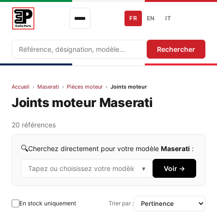
FR
EN
IT
Recherche
Rechercher
Accueil
›
Maserati
›
Pièces moteur
›
Joints moteur
Joints moteur Maserati
20 références
🔍
Cherchez directement pour votre modèle
Maserati
:
▾
Voir →
En stock uniquement
Trier par :