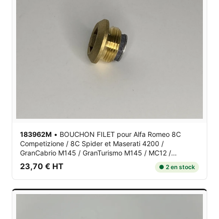
183962M
•
BOUCHON FILET
pour Alfa Romeo 8C
Competizione / 8C Spider et Maserati 4200 /
GranCabrio M145 / GranTurismo M145 / MC12 /
Quattroporte V M139
23,70 € HT
● 2 en stock