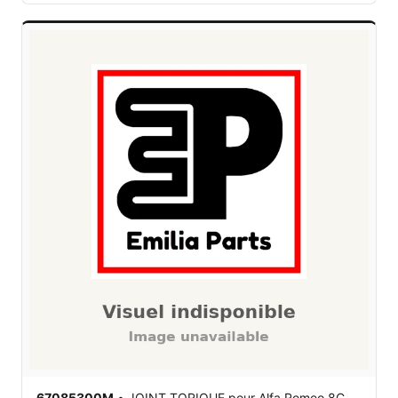
67085300M
•
JOINT TORIQUE
pour Alfa Romeo 8C