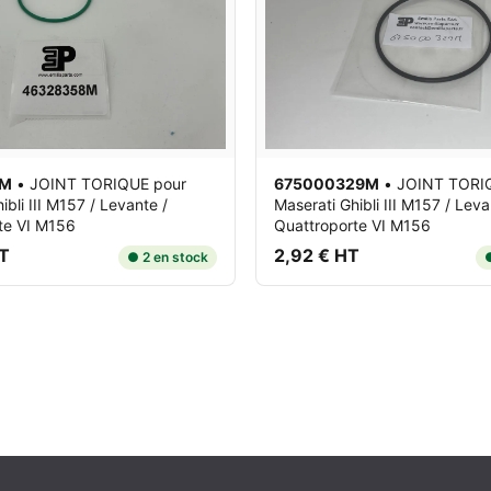
8M
•
JOINT TORIQUE
pour
675000329M
•
JOINT TORI
ibli III M157 / Levante /
Maserati Ghibli III M157 / Leva
te VI M156
Quattroporte VI M156
HT
2,92 € HT
● 2 en stock
●