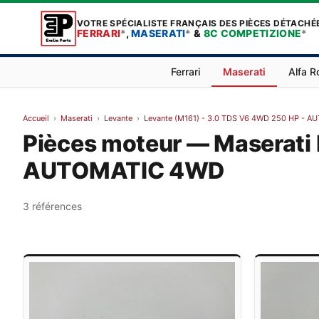
VOTRE SPÉCIALISTE FRANÇAIS DES PIÈCES DÉTACHÉ
FERRARI
*
,
MASERATI
*
&
8C COMPETIZIONE
*
Ferrari
Maserati
Alfa 
Accueil
›
Maserati
›
Levante
›
Levante (M161) - 3.0 TDS V6 4WD 250 HP - 
Pièces moteur — Maserati
AUTOMATIC 4WD
3 références