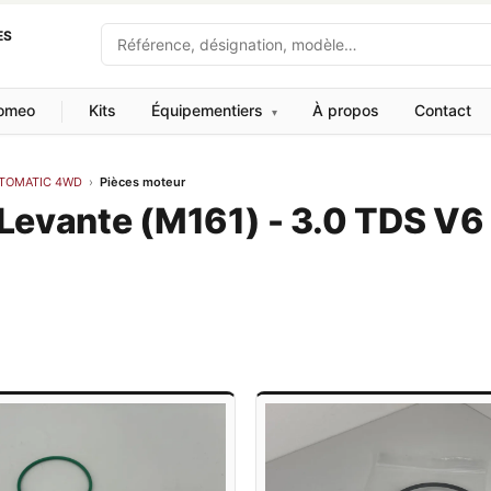
Recherche
ES
Romeo
Kits
Équipementiers
À propos
Contact
▾
AUTOMATIC 4WD
›
Pièces moteur
 Levante (M161) - 3.0 TDS V