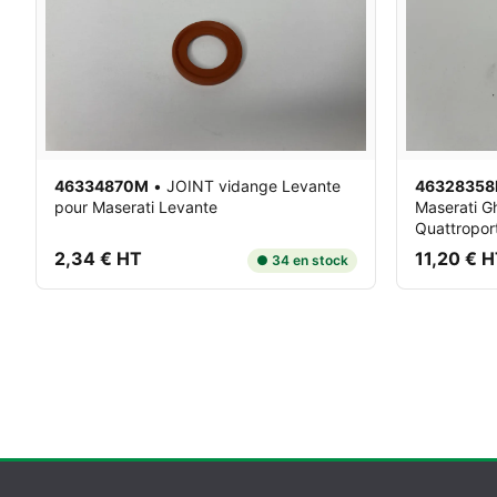
46334870M
•
JOINT vidange Levante
4632835
pour Maserati Levante
Maserati Gh
Quattropor
2,34 € HT
11,20 € 
● 34 en stock