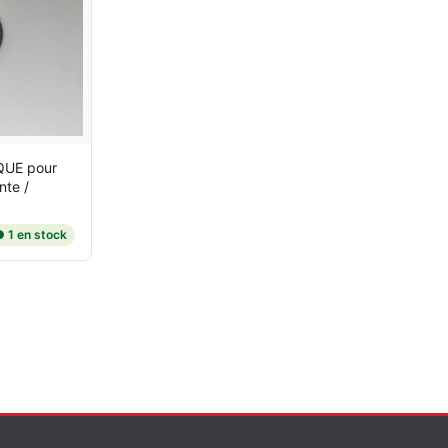
QUE
pour
nte /
 1 en stock