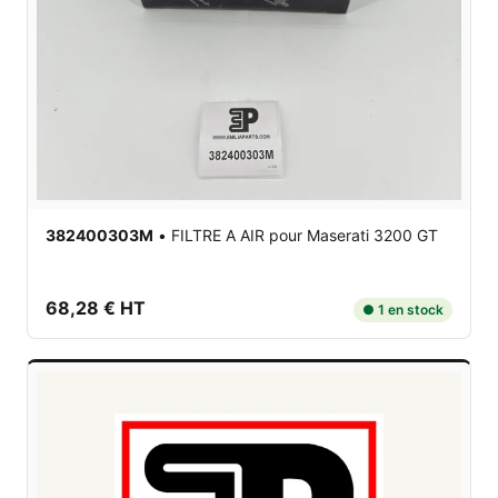
382400303M
•
FILTRE A AIR
pour Maserati 3200 GT
68,28 € HT
● 1 en stock