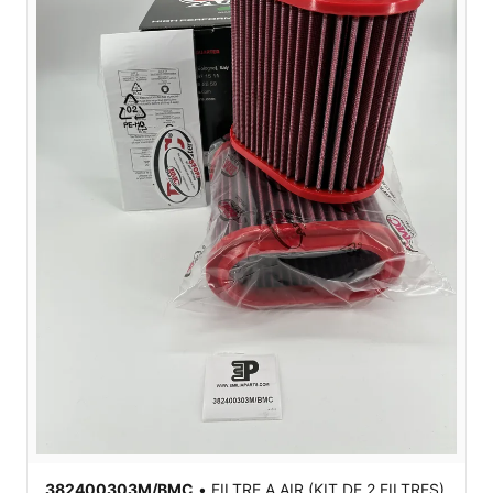
382400303M/BMC
•
FILTRE A AIR (KIT DE 2 FILTRES)