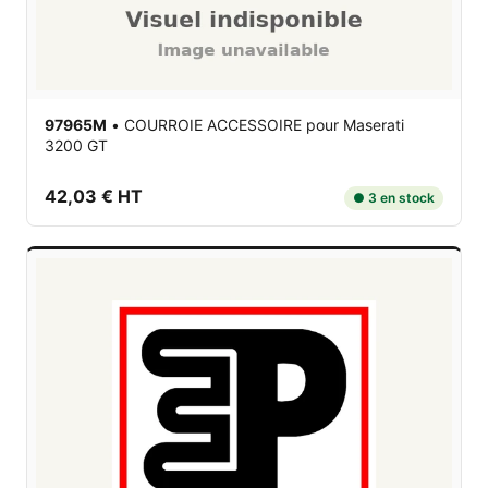
97965M
•
COURROIE ACCESSOIRE
pour Maserati
3200 GT
42,03 € HT
● 3 en stock