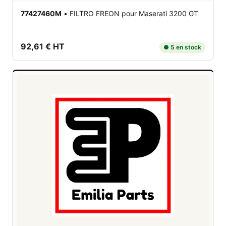
77427460M
•
FILTRO FREON
pour Maserati 3200 GT
92,61 € HT
● 5 en stock