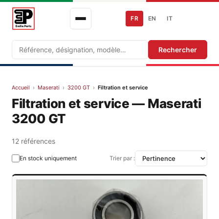
FR
EN
IT
Recherche
Rechercher
Accueil
›
Maserati
›
3200 GT
›
Filtration et service
Filtration et service — Maserati
3200 GT
12 références
En stock uniquement
Trier par :