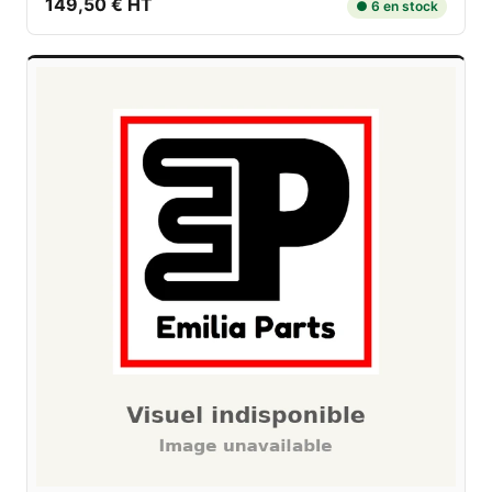
149,50 € HT
● 6 en stock