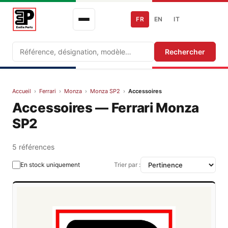
FR
EN
IT
Recherche
Rechercher
Accueil
›
Ferrari
›
Monza
›
Monza SP2
›
Accessoires
Accessoires — Ferrari Monza
SP2
5 références
En stock uniquement
Trier par :