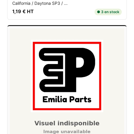
California / Daytona SP3 / ...
1,19 € HT
● 3 en stock