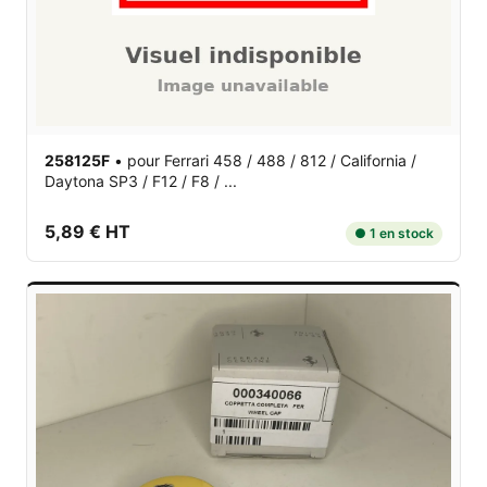
258125F
•
pour Ferrari 458 / 488 / 812 / California /
Daytona SP3 / F12 / F8 / ...
5,89 € HT
● 1 en stock