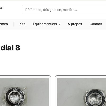
Recherche
ES
Romeo
Kits
Équipementiers
À propos
Contact
▾
dial 8