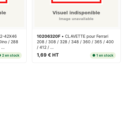
12-42X46
10206320F
•
CLAVETTE
pour Ferrari
Dino / 288
208 / 308 / 328 / 348 / 360 / 365 / 400
...
/ 412 / ...
1,69 € HT
 2 en stock
● 1 en stock