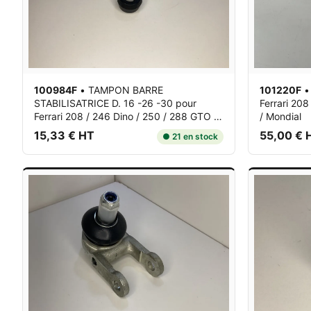
100984F
•
TAMPON BARRE
101220F
STABILISATRICE D. 16 -26 -30
pour
Ferrari 208
Ferrari 208 / 246 Dino / 250 / 288 GTO /
/ Mondial
308 / 328 / 330 / ...
15,33 € HT
55,00 € 
● 21 en stock