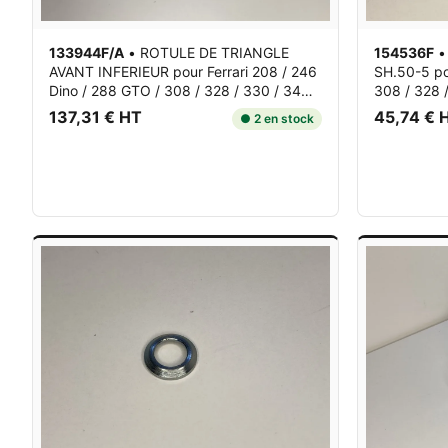
133944F/A
•
ROTULE DE TRIANGLE
154536F
AVANT INFERIEUR
pour Ferrari 208 / 246
SH.50-5
po
Dino / 288 GTO / 308 / 328 / 330 / 348 /
308 / 328 /
...
137,31 € HT
45,74 € 
● 2 en stock