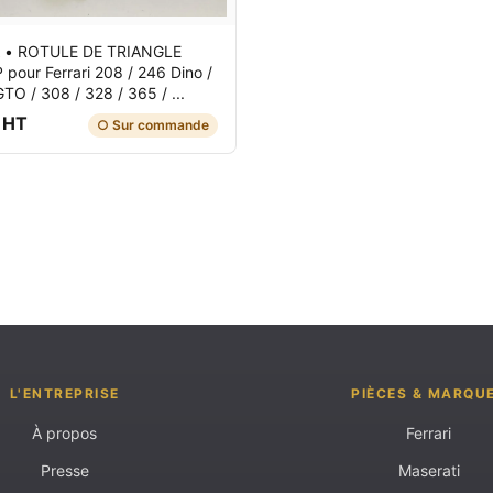
•
ROTULE DE TRIANGLE
P
pour Ferrari 208 / 246 Dino /
TO / 308 / 328 / 365 / ...
 HT
○ Sur commande
L'ENTREPRISE
PIÈCES & MARQU
À propos
Ferrari
Presse
Maserati