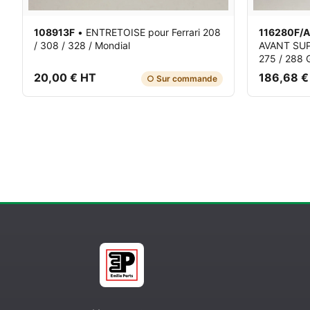
108913F
•
ENTRETOISE
pour Ferrari 208
116280F/A
/ 308 / 328 / Mondial
AVANT SU
275 / 288 G
20,00 € HT
186,68 €
○ Sur commande