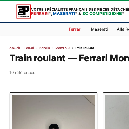
VOTRE SPÉCIALISTE FRANÇAIS DES PIÈCES DÉTACHÉ
FERRARI
*
,
MASERATI
*
&
8C COMPETIZIONE
*
Ferrari
Maserati
Alfa 
Accueil
›
Ferrari
›
Mondial
›
Mondial 8
›
Train roulant
Train roulant — Ferrari Mon
10 références