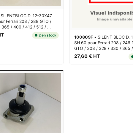
•
SILENTBLOC D. 12-30X47
ur Ferrari 208 / 288 GTO /
 365 / 400 / 412 / 512 / ...
HT
● 2 en stock
100809F
•
SILENT BLOC D. 
SH 60
pour Ferrari 208 / 246 
GTO / 308 / 328 / 330 / 365 / 
27,60 € HT
●