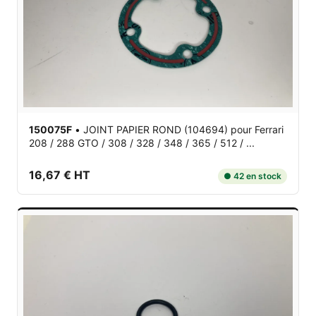
150075F
•
JOINT PAPIER ROND (104694)
pour Ferrari
208 / 288 GTO / 308 / 328 / 348 / 365 / 512 / ...
16,67 € HT
● 42 en stock