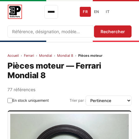
FR
EN
IT
Recherche
Rechercher
Accueil
›
Ferrari
›
Mondial
›
Mondial 8
›
Pièces moteur
Pièces moteur — Ferrari
Mondial 8
77 références
En stock uniquement
Trier par :