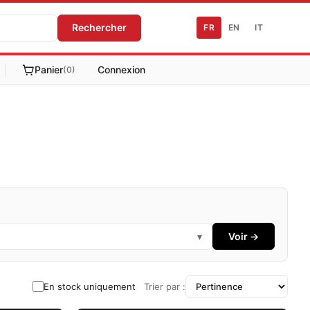
Rechercher
FR
EN
IT
Panier
Connexion
(0)
▾
Voir →
En stock uniquement
Trier par :