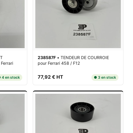
ET
238587F
•
TENDEUR DE COURROIE
 Ferrari
pour Ferrari 458 / F12
77,92 € HT
 4 en stock
● 3 en stock