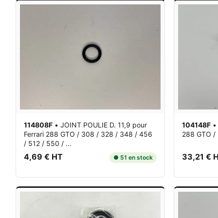
114808F
•
JOINT POULIE D. 11,9
pour
104148F
Ferrari 288 GTO / 308 / 328 / 348 / 456
288 GTO / 
/ 512 / 550 / ...
4,69 € HT
33,21 € 
● 51 en stock