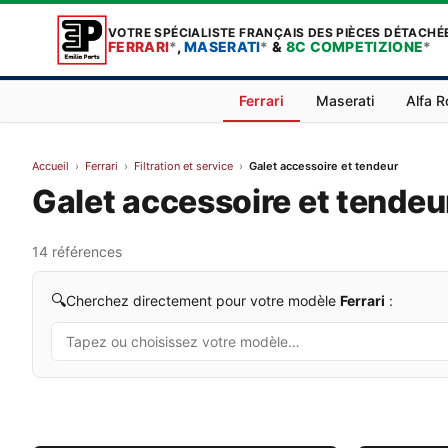
VOTRE SPÉCIALISTE FRANÇAIS DES PIÈCES DÉTACHÉ
FERRARI
*
,
MASERATI
*
&
8C COMPETIZIONE
*
Ferrari
Maserati
Alfa 
Accueil
›
Ferrari
›
Filtration et service
›
Galet accessoire et tendeur
Galet accessoire et tendeur
14 références
🔍
Cherchez directement pour votre modèle
Ferrari
: