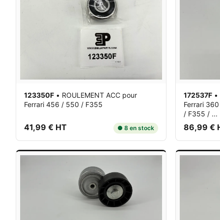
123350F
•
ROULEMENT ACC
pour
172537F
•
Ferrari 456 / 550 / F355
Ferrari 360
/ F355 / ...
41,99 € HT
86,99 € 
● 8 en stock