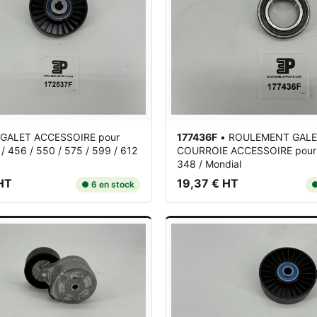
GALET ACCESSOIRE
pour
177436F
•
ROULEMENT GAL
 / 456 / 550 / 575 / 599 / 612
COURROIE ACCESSOIRE
pour
348 / Mondial
HT
19,37 € HT
● 6 en stock
●