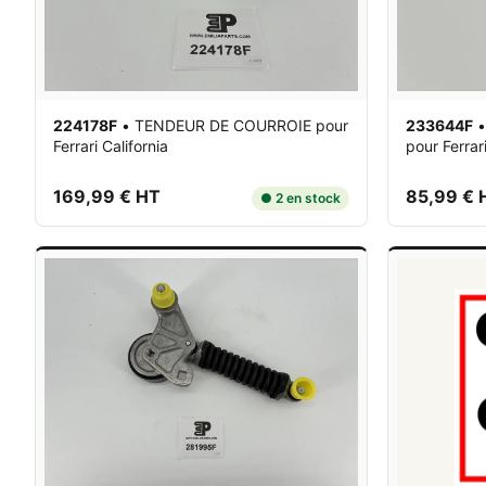
224178F
•
TENDEUR DE COURROIE
pour
233644F
Ferrari California
pour Ferrar
169,99 € HT
85,99 € 
● 2 en stock