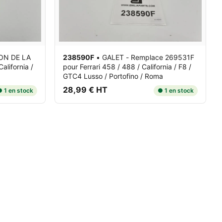
ON DE LA
238590F
•
GALET - Remplace 269531F
alifornia /
pour Ferrari 458 / 488 / California / F8 /
GTC4 Lusso / Portofino / Roma
28,99 € HT
 1 en stock
● 1 en stock