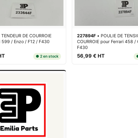
•
TENDEUR DE COURROIE
227894F
•
POULIE DE TENSI
i 599 / Enzo / F12 / F430
COURROIE
pour Ferrari 458 / C
F430
HT
56,99 € HT
● 2 en stock
●