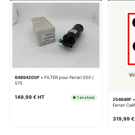
64894200F
•
FILTER
pour Ferrari 550 /
575
149,99 € HT
● 1 en stock
254649F
Ferrari Cali
319,99 €