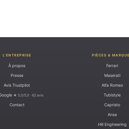
L'ENTREPRISE
PIÈCES & MARQU
À propos
Ferrari
Presse
Maserati
Avis Trustpilot
Alfa Romeo
 Google
Tubistyle
★ 5,0/5,0 · 62 avis
Contact
Capristo
Ansa
Hill Engineering