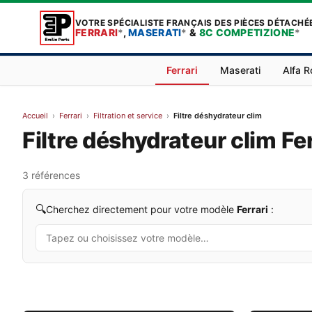
VOTRE SPÉCIALISTE FRANÇAIS DES PIÈCES DÉTACHÉ
FERRARI
*
,
MASERATI
*
&
8C COMPETIZIONE
*
Ferrari
Maserati
Alfa 
Accueil
›
Ferrari
›
Filtration et service
›
Filtre déshydrateur clim
Filtre déshydrateur clim Fer
3 références
🔍
Cherchez directement pour votre modèle
Ferrari
: