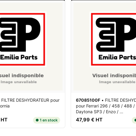
•
FILTRE DESHYDRATEUR
pour
67085100F
•
FILTRE DESHY
fornia
pour Ferrari 296 / 458 / 488 /
Daytona SP3 / Enzo / ...
 HT
47,99 € HT
● 1 en stock
●