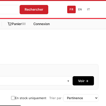
Rechercher
FR
EN
IT
Panier
Connexion
(0)
▾
Voir →
En stock uniquement
Trier par :