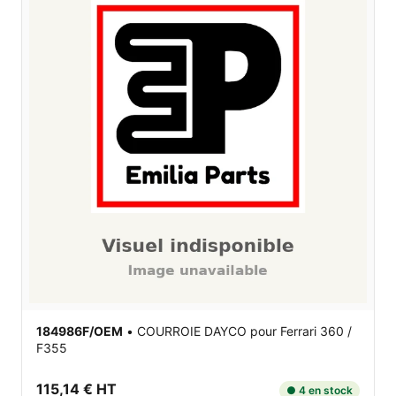
184986F/OEM
•
COURROIE DAYCO
pour Ferrari 360 /
F355
115,14 € HT
● 4 en stock