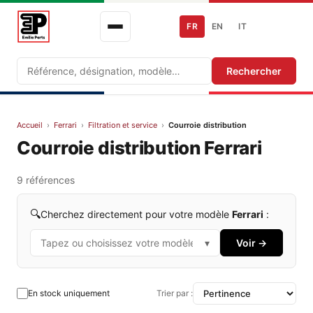
FR
EN
IT
Recherche
Rechercher
Accueil
›
Ferrari
›
Filtration et service
›
Courroie distribution
Courroie distribution Ferrari
9 références
🔍
Cherchez directement pour votre modèle
Ferrari
:
▾
Voir →
En stock uniquement
Trier par :