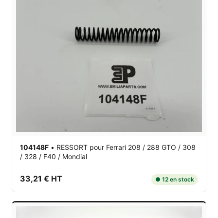
104148F
•
RESSORT
pour Ferrari 208 / 288 GTO / 308
/ 328 / F40 / Mondial
33,21 € HT
● 12 en stock