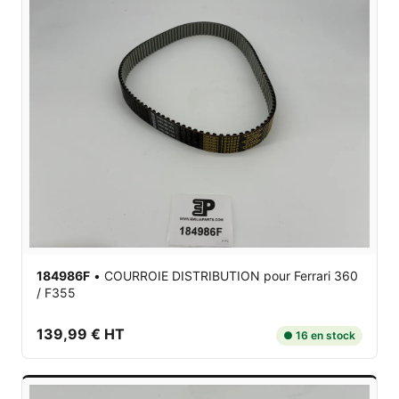
184986F
•
COURROIE DISTRIBUTION
pour Ferrari 360
/ F355
139,99 € HT
● 16 en stock