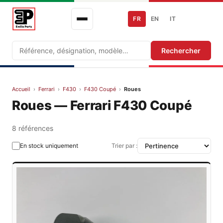
FR
EN
IT
Recherche
Rechercher
Accueil
›
Ferrari
›
F430
›
F430 Coupé
›
Roues
Roues — Ferrari F430 Coupé
8 références
En stock uniquement
Trier par :