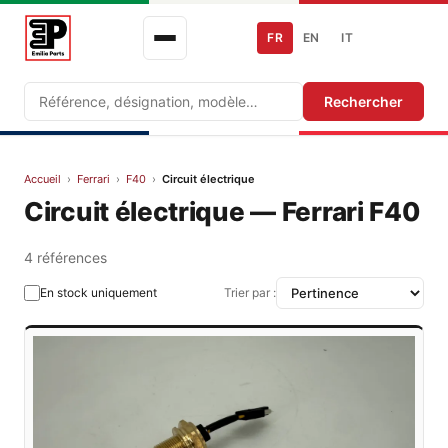
FR
EN
IT
Recherche
Rechercher
Accueil
›
Ferrari
›
F40
›
Circuit électrique
Circuit électrique — Ferrari F40
4 références
En stock uniquement
Trier par :