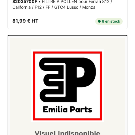
82035700F
•
FILTRE A POLLEN
pour Ferrari 812 /
California / F12 / FF / GTC4 Lusso / Monza
81,99 € HT
● 6 en stock