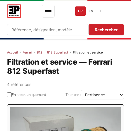
FR
EN
IT
Recherche
Rechercher
Accueil
›
Ferrari
›
812
›
812 Superfast
›
Filtration et service
Filtration et service — Ferrari
812 Superfast
4 références
En stock uniquement
Trier par :