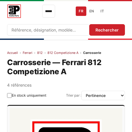
FR
EN
IT
Recherche
Rechercher
Accueil
›
Ferrari
›
812
›
812 Competizione A
›
Carrosserie
Carrosserie — Ferrari 812
Competizione A
4 références
En stock uniquement
Trier par :