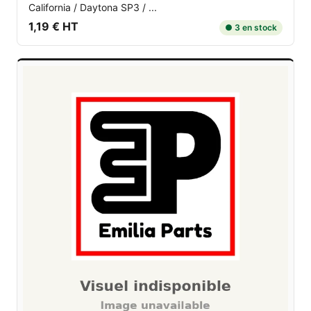
California / Daytona SP3 / ...
1,19 € HT
● 3 en stock