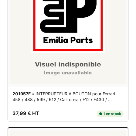
201957F
•
INTERRUPTEUR A BOUTON
pour Ferrari
458 / 488 / 599 / 612 / California / F12 / F430 / ...
37,99 € HT
● 1 en stock