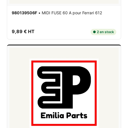
980139506F
•
MIDI FUSE 60 A
pour Ferrari 612
9,89 € HT
● 2 en stock