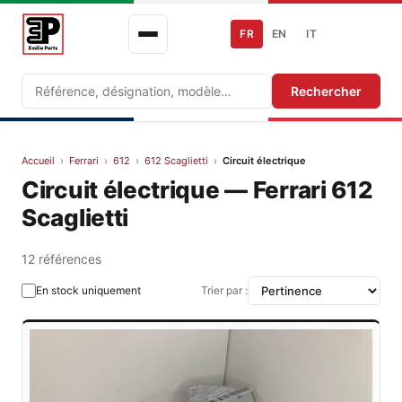
FR
EN
IT
Recherche
Rechercher
Accueil
›
Ferrari
›
612
›
612 Scaglietti
›
Circuit électrique
Circuit électrique — Ferrari 612
Scaglietti
12 références
En stock uniquement
Trier par :