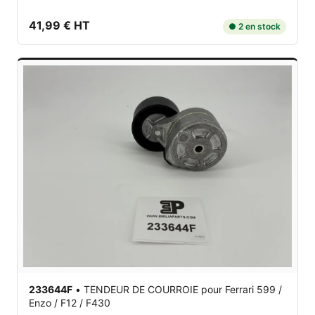
41,99 € HT
● 2 en stock
233644F
•
TENDEUR DE COURROIE
pour Ferrari 599 /
Enzo / F12 / F430