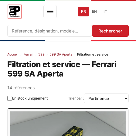
FR
EN
IT
Recherche
Rechercher
Accueil
›
Ferrari
›
599
›
599 SA Aperta
›
Filtration et service
Filtration et service — Ferrari
599 SA Aperta
14 références
En stock uniquement
Trier par :