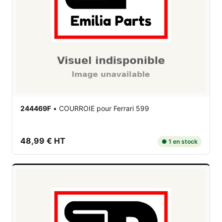
244469F
•
COURROIE
pour Ferrari 599
48,99 € HT
● 1 en stock