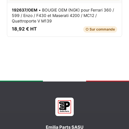
192637/OEM
•
BOUGIE OEM (NGK)
pour Ferrari 360 /
599 / Enzo / F430 et Maserati 4200 / MC12 /
Quattroporte V M139
18,92 € HT
○ Sur commande
Emilia Parts SASU