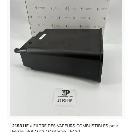
219311F
•
FILTRE DES VAPEURS COMBUSTIBLES
pour
Ferrari 599 / 612 / California / F430