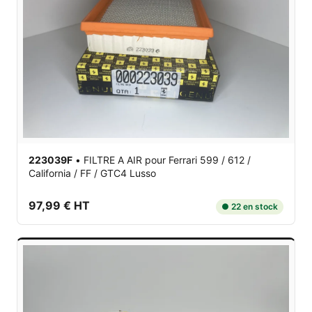
223039F
•
FILTRE A AIR
pour Ferrari 599 / 612 /
California / FF / GTC4 Lusso
97,99 € HT
● 22 en stock