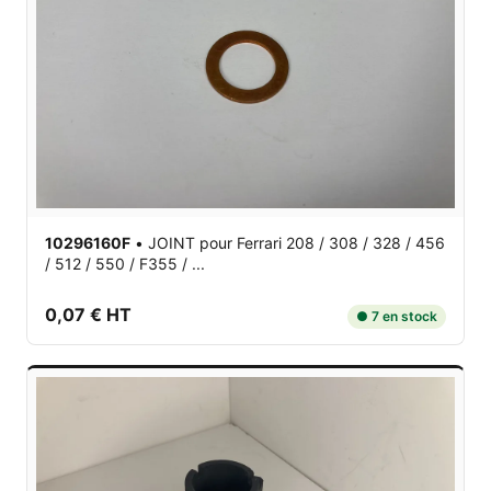
10296160F
•
JOINT
pour Ferrari 208 / 308 / 328 / 456
/ 512 / 550 / F355 / ...
0,07 € HT
● 7 en stock