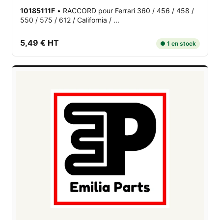
10185111F
•
RACCORD
pour Ferrari 360 / 456 / 458 /
550 / 575 / 612 / California / ...
5,49 € HT
● 1 en stock