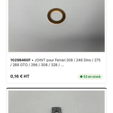
10298460F
•
JOINT
pour Ferrari 208 / 246 Dino / 275
/ 288 GTO / 296 / 308 / 328 / ...
0,16 € HT
● 52 en stock