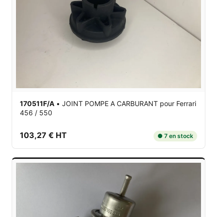
170511F/A
•
JOINT POMPE A CARBURANT
pour Ferrari
456 / 550
103,27 € HT
● 7 en stock