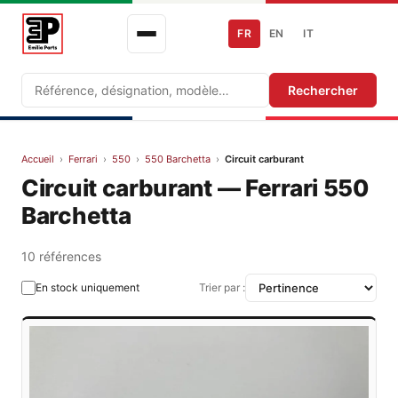
FR
EN
IT
Recherche
Rechercher
Accueil
›
Ferrari
›
550
›
550 Barchetta
›
Circuit carburant
Circuit carburant — Ferrari 550
Barchetta
10 références
En stock uniquement
Trier par :