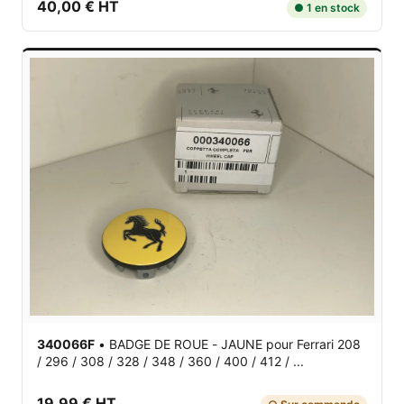
40,00 € HT
● 1 en stock
340066F
•
BADGE DE ROUE - JAUNE
pour Ferrari 208
/ 296 / 308 / 328 / 348 / 360 / 400 / 412 / ...
19,99 € HT