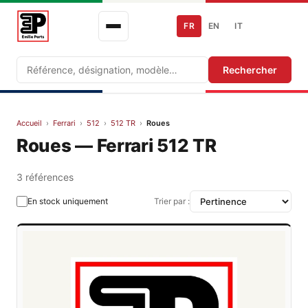
FR
EN
IT
Recherche
Rechercher
Accueil
›
Ferrari
›
512
›
512 TR
›
Roues
Roues — Ferrari 512 TR
3 références
En stock uniquement
Trier par :