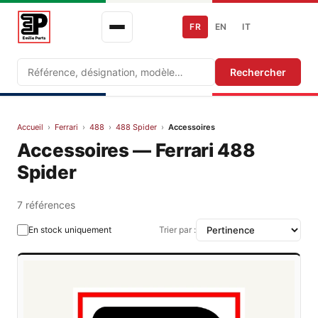
FR
EN
IT
Recherche
Rechercher
Accueil
›
Ferrari
›
488
›
488 Spider
›
Accessoires
Accessoires — Ferrari 488
Spider
7 références
En stock uniquement
Trier par :