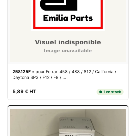
258125F
•
pour Ferrari 458 / 488 / 812 / California /
Daytona SP3 / F12 / F8 / ...
5,89 € HT
● 1 en stock