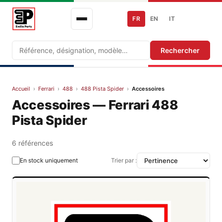
FR
EN
IT
Recherche
Rechercher
Accueil
›
Ferrari
›
488
›
488 Pista Spider
›
Accessoires
Accessoires — Ferrari 488
Pista Spider
6 références
En stock uniquement
Trier par :