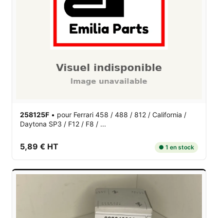
258125F
•
pour Ferrari 458 / 488 / 812 / California /
Daytona SP3 / F12 / F8 / ...
5,89 € HT
● 1 en stock