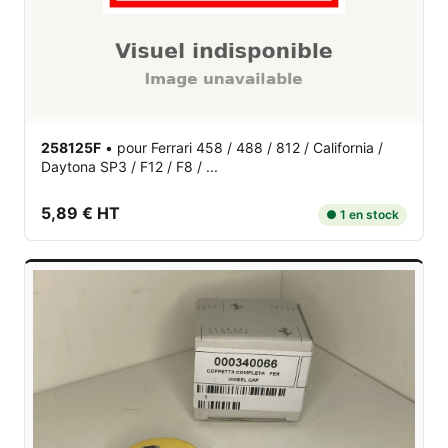
258125F
•
pour Ferrari 458 / 488 / 812 / California /
Daytona SP3 / F12 / F8 / ...
5,89 € HT
● 1 en stock