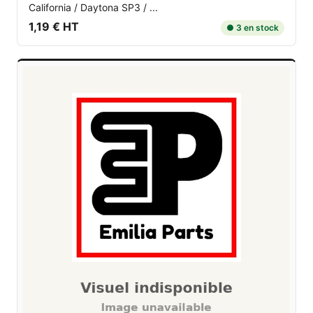
California / Daytona SP3 / ...
1,19 € HT
● 3 en stock