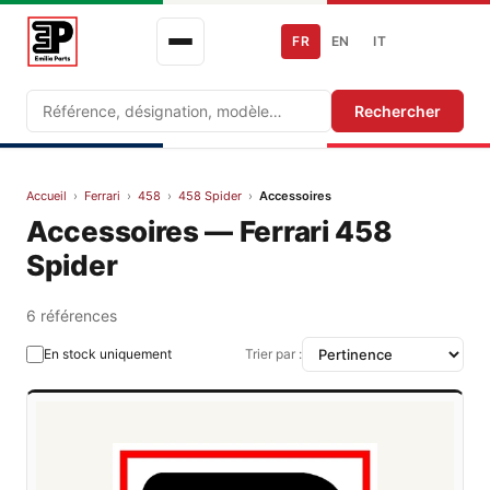
FR
EN
IT
Recherche
Rechercher
Accueil
›
Ferrari
›
458
›
458 Spider
›
Accessoires
Accessoires — Ferrari 458
Spider
6 références
En stock uniquement
Trier par :