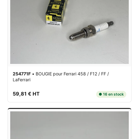
254771F
•
BOUGIE
pour Ferrari 458 / F12 / FF /
LaFerrari
59,81 € HT
● 16 en stock