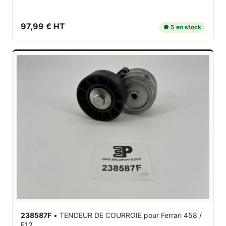
97,99 € HT
● 5 en stock
238587F
•
TENDEUR DE COURROIE
pour Ferrari 458 /
F12