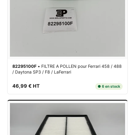
82295100F
•
FILTRE A POLLEN
pour Ferrari 458 / 488
/ Daytona SP3 / F8 / LaFerrari
46,99 € HT
● 6 en stock