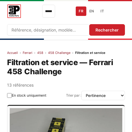
FR
EN
IT
Recherche
Rechercher
Accueil
›
Ferrari
›
458
›
458 Challenge
›
Filtration et service
Filtration et service — Ferrari
458 Challenge
13 références
En stock uniquement
Trier par :