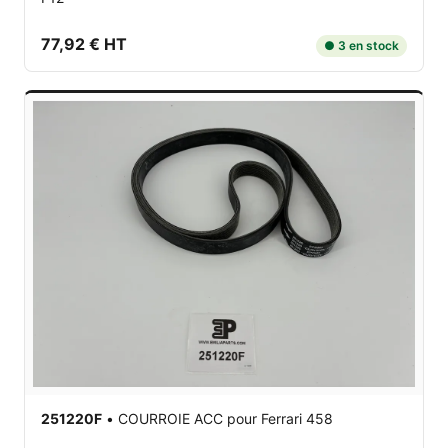
77,92 € HT
● 3 en stock
251220F
•
COURROIE ACC
pour Ferrari 458