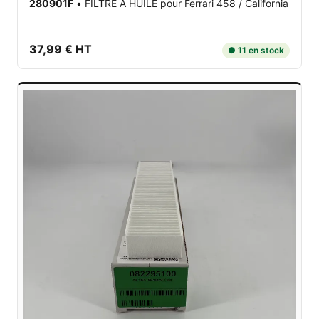
280901F
•
FILTRE A HUILE
pour Ferrari 458 / California
37,99 € HT
● 11 en stock