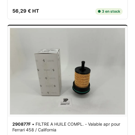
56,29 € HT
● 3 en stock
290877F
•
FILTRE A HUILE COMPL. - Valable apr
pour
Ferrari 458 / California