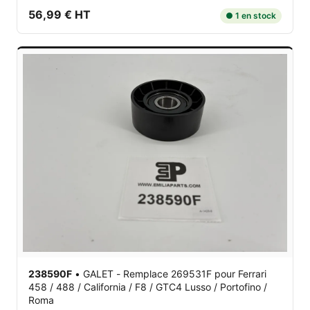
56,99 € HT
● 1 en stock
238590F
•
GALET - Remplace 269531F
pour Ferrari
458 / 488 / California / F8 / GTC4 Lusso / Portofino /
Roma