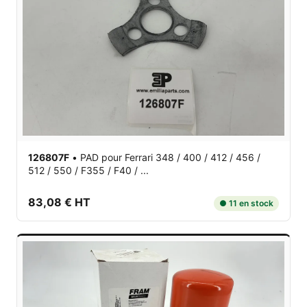
126807F
•
PAD
pour Ferrari 348 / 400 / 412 / 456 /
512 / 550 / F355 / F40 / ...
83,08 € HT
● 11 en stock