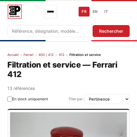
FR
EN
IT
Recherche
Rechercher
Accueil
›
Ferrari
›
400 / 412
›
412
›
Filtration et service
Filtration et service — Ferrari
412
13 références
En stock uniquement
Trier par :