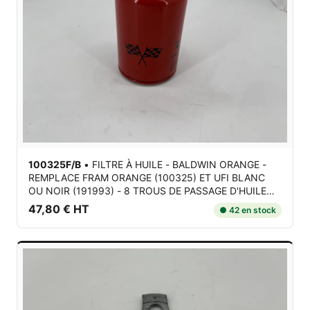
100325F/B
•
FILTRE À HUILE - BALDWIN ORANGE -
REMPLACE FRAM ORANGE (100325) ET UFI BLANC
OU NOIR (191993) - 8 TROUS DE PASSAGE D'HUILE
pour Ferrari 206 / 208 / 246 Dino / 250 / 275 / 308 /
47,80 € HT
● 42 en stock
328 / ...