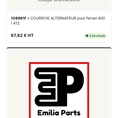
108981F
•
COURROIE ALTERNATEUR
pour Ferrari 400
/ 412
67,82 € HT
● 2 en stock