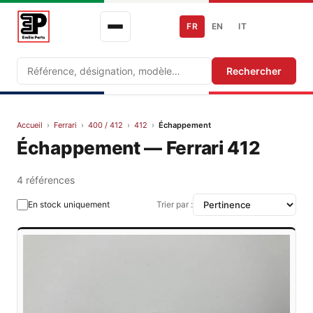
FR
EN
IT
Recherche
Rechercher
Accueil
›
Ferrari
›
400 / 412
›
412
›
Échappement
Échappement — Ferrari 412
4 références
En stock uniquement
Trier par :