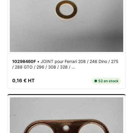
10298460F
•
JOINT
pour Ferrari 208 / 246 Dino / 275
/ 288 GTO / 296 / 308 / 328 / ...
0,16 € HT
● 52 en stock