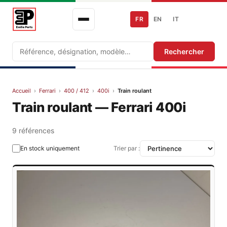
FR
EN
IT
Recherche
Rechercher
Accueil
›
Ferrari
›
400 / 412
›
400i
›
Train roulant
Train roulant — Ferrari 400i
9 références
En stock uniquement
Trier par :