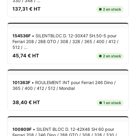
330 / 348 / ...
137,31 € HT
● 2 en stock
154536F
•
SILENTBLOC D. 12-30X47 SH.50-5
pour
Ferrari 208 / 288 GTO / 308 / 328 / 365 / 400 / 412 /
512 / ...
45,74 € HT
● 2 en stock
101363F
•
ROULEMENT INT
pour Ferrari 246 Dino /
365 / 400 / 412 / 512 / Mondial
38,40 € HT
● 1 en stock
100809F
•
SILENT BLOC D. 12-42X46 SH 60
pour
Ferrari 208 / 246 Dino / 288 GTO / 308 / 328 / 330 /