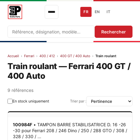
FR
EN
IT
Recherche
Rechercher
Accueil
›
Ferrari
›
400 / 412
›
400 GT / 400 Auto
›
Train roulant
Train roulant — Ferrari 400 GT /
400 Auto
9 références
En stock uniquement
Trier par :
100984F
•
TAMPON BARRE STABILISATRICE D. 16 -26
-30
pour Ferrari 208 / 246 Dino / 250 / 288 GTO / 308 /
328 / 330 / ...