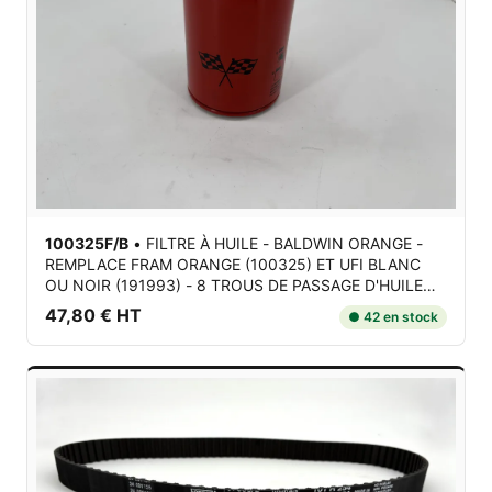
100325F/B
•
FILTRE À HUILE - BALDWIN ORANGE -
REMPLACE FRAM ORANGE (100325) ET UFI BLANC
OU NOIR (191993) - 8 TROUS DE PASSAGE D'HUILE
pour Ferrari 206 / 208 / 246 Dino / 250 / 275 / 308 /
47,80 € HT
● 42 en stock
328 / ...