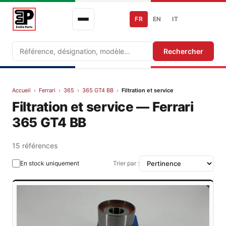
FR
EN
IT
Recherche
Rechercher
Accueil
›
Ferrari
›
365
›
365 GT4 BB
›
Filtration et service
Filtration et service — Ferrari
365 GT4 BB
15 références
En stock uniquement
Trier par :