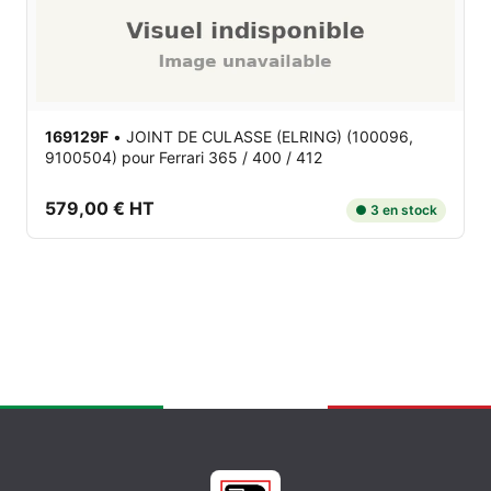
169129F
•
JOINT DE CULASSE (ELRING) (100096,
9100504)
pour Ferrari 365 / 400 / 412
579,00 € HT
● 3 en stock