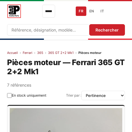
FR
EN
IT
Recherche
Rechercher
Accueil
›
Ferrari
›
365
›
365 GT 2+2 Mk1
›
Pièces moteur
Pièces moteur — Ferrari 365 GT
2+2 Mk1
7 références
En stock uniquement
Trier par :