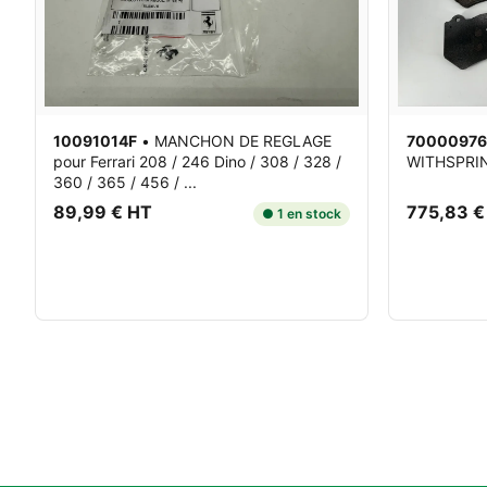
10091014F
•
MANCHON DE REGLAGE
70000976
pour Ferrari 208 / 246 Dino / 308 / 328 /
WITHSPRI
360 / 365 / 456 / ...
89,99 € HT
775,83 €
● 1 en stock