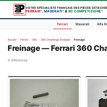
VOTRE SPÉCIALISTE FRANÇAIS DES PIÈCES DÉTACHÉ
FERRARI
*
,
MASERATI
*
&
8C COMPETIZIONE
*
Ferrari
Maserati
Alfa 
Accueil
›
Ferrari
›
360
›
360 Challenge Stradale
›
Freinage
Freinage — Ferrari 360 Cha
4 références