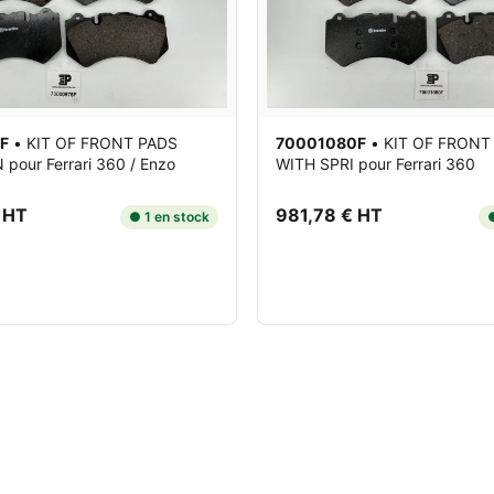
F
•
KIT OF FRONT PADS
70001080F
•
KIT OF FRONT
N
pour Ferrari 360 / Enzo
WITH SPRI
pour Ferrari 360
 HT
981,78 € HT
● 1 en stock
●