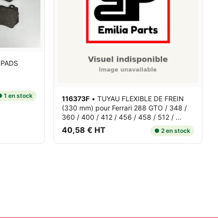
 PADS
 1 en stock
116373F
•
TUYAU FLEXIBLE DE FREIN
(330 mm)
pour Ferrari 288 GTO / 348 /
360 / 400 / 412 / 456 / 458 / 512 / ...
40,58 € HT
● 2 en stock