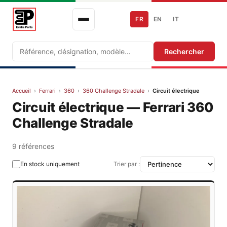
FR
EN
IT
Recherche
Rechercher
Accueil
›
Ferrari
›
360
›
360 Challenge Stradale
›
Circuit électrique
Circuit électrique — Ferrari 360
Challenge Stradale
9 références
En stock uniquement
Trier par :