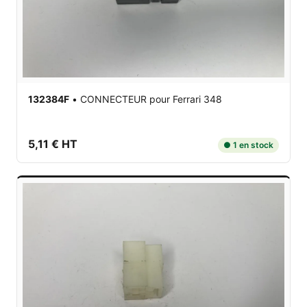
132384F
•
CONNECTEUR
pour Ferrari 348
5,11 € HT
● 1 en stock