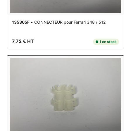
135365F
•
CONNECTEUR
pour Ferrari 348 / 512
7,72 € HT
● 1 en stock