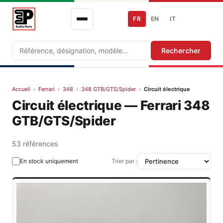
FR
EN
IT
Recherche
Rechercher
Accueil
›
Ferrari
›
348
›
348 GTB/GTS/Spider
›
Circuit électrique
Circuit électrique — Ferrari 348
GTB/GTS/Spider
53 références
En stock uniquement
Trier par :