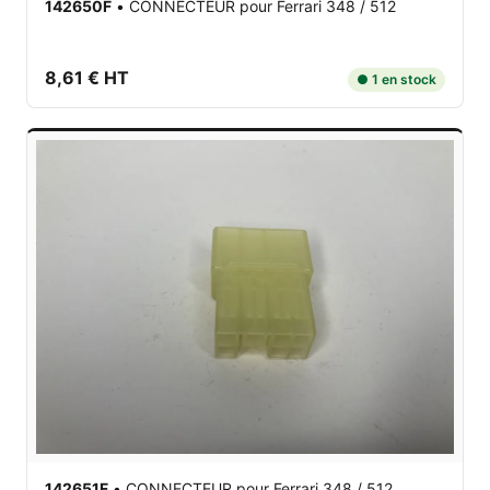
142650F
•
CONNECTEUR
pour Ferrari 348 / 512
8,61 € HT
● 1 en stock
142651F
•
CONNECTEUR
pour Ferrari 348 / 512