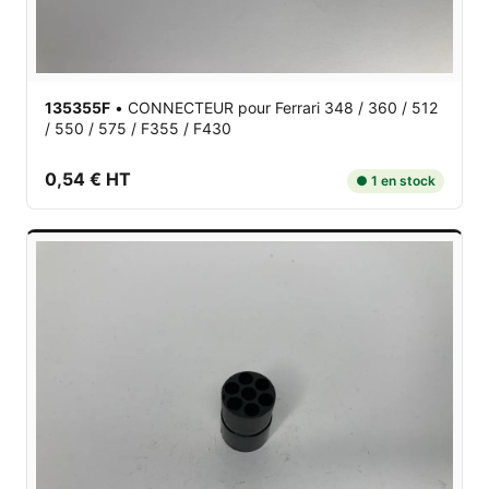
135355F
•
CONNECTEUR
pour Ferrari 348 / 360 / 512
/ 550 / 575 / F355 / F430
0,54 € HT
● 1 en stock