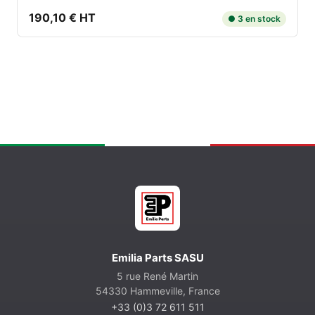
190,10 € HT
● 3 en stock
Emilia Parts SASU
5 rue René Martin
54330 Hammeville, France
+33 (0)3 72 611 511