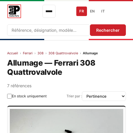
FR
EN
IT
Recherche
Rechercher
Accueil
›
Ferrari
›
308
›
308 Quattrovalvole
›
Allumage
Allumage — Ferrari 308
Quattrovalvole
7 références
En stock uniquement
Trier par :