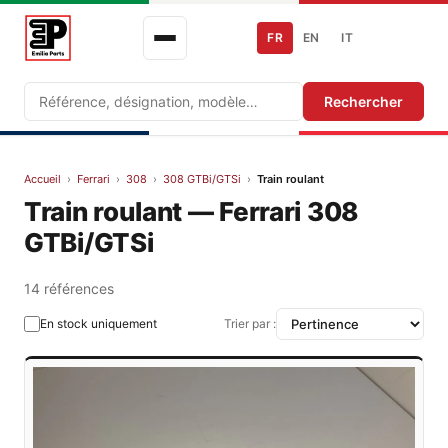
FR
EN
IT
Recherche
Rechercher
Accueil
›
Ferrari
›
308
›
308 GTBi/GTSi
›
Train roulant
Train roulant — Ferrari 308
GTBi/GTSi
14 références
En stock uniquement
Trier par :