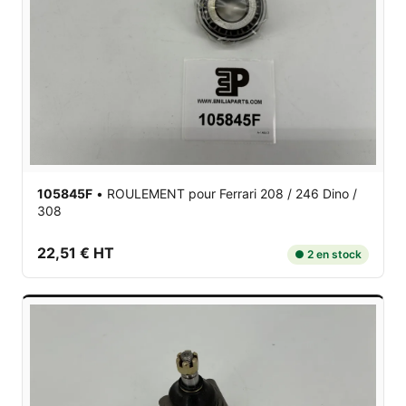
105845F
•
ROULEMENT
pour Ferrari 208 / 246 Dino /
308
22,51 € HT
● 2 en stock