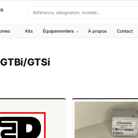
Recherche
ES
Romeo
Kits
Équipementiers
À propos
Contact
▾
 GTBi/GTSi