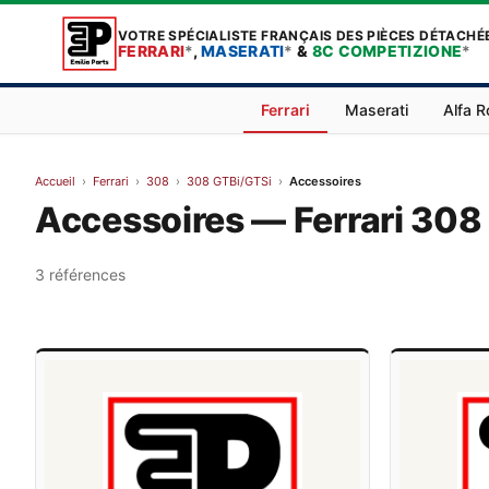
VOTRE SPÉCIALISTE FRANÇAIS DES PIÈCES DÉTACHÉ
FERRARI
*
,
MASERATI
*
&
8C COMPETIZIONE
*
Ferrari
Maserati
Alfa 
Accueil
›
Ferrari
›
308
›
308 GTBi/GTSi
›
Accessoires
Accessoires — Ferrari 308
3 références