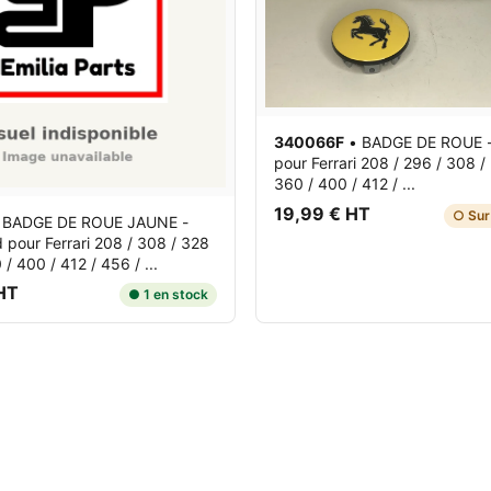
340066F
•
BADGE DE ROUE 
pour Ferrari 208 / 296 / 308 /
360 / 400 / 412 / ...
19,99 € HT
○ Su
•
BADGE DE ROUE JAUNE -
d
pour Ferrari 208 / 308 / 328
 / 400 / 412 / 456 / ...
HT
● 1 en stock