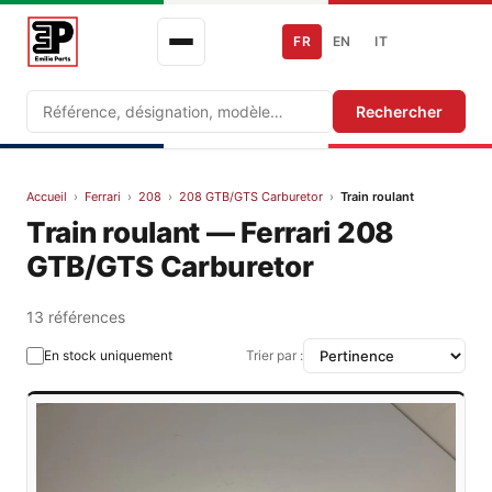
FR
EN
IT
Recherche
Rechercher
Accueil
›
Ferrari
›
208
›
208 GTB/GTS Carburetor
›
Train roulant
Train roulant — Ferrari 208
GTB/GTS Carburetor
13 références
En stock uniquement
Trier par :