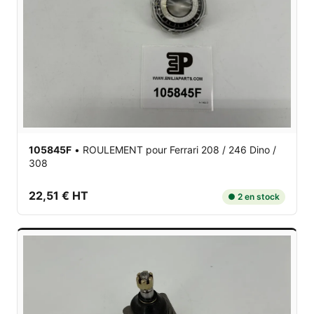
105845F
•
ROULEMENT
pour Ferrari 208 / 246 Dino /
308
22,51 € HT
● 2 en stock