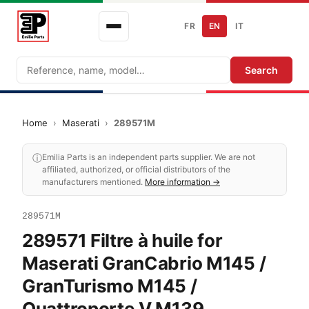
FR
EN
IT
Search
Search
Home
›
Maserati
›
289571M
ⓘ
Emilia Parts is an independent parts supplier. We are not
affiliated, authorized, or official distributors of the
manufacturers mentioned.
More information →
289571M
289571 Filtre à huile for
Maserati GranCabrio M145 /
GranTurismo M145 /
Quattroporte V M139