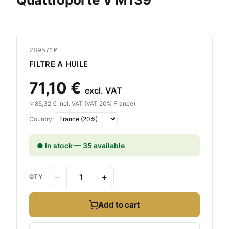
289571M
FILTRE A HUILE
71,10 €
excl. VAT
≈ 85,32 € incl. VAT (VAT 20% France)
Country:
● In stock — 35 available
−
+
QTY
Add to cart