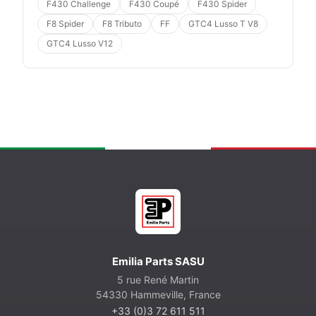
F430 Challenge
F430 Coupé
F430 Spider
F8 Spider
F8 Tributo
FF
GTC4 Lusso T V8
GTC4 Lusso V12
Emilia Parts SASU
5 rue René Martin
54330 Hammeville, France
+33 (0)3 72 611 511