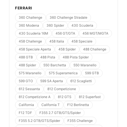
FERRARI
360 Challenge
360 Challenge Stradale
360 Modena
360 Spider
430 Scuderia
430 Scuderia 16M
456 GT/GTA
456 MGT/MGTA
458 Challenge
458 Italia
458 Speciale
458 Speciale Aperta
458 Spider
488 Challenge
488 GTB
488 Pista
488 Pista Spider
488 Spider
550 Barchetta
550 Maranello
575 Maranello
575 Superamerica
599 GTB
599 GTO
599 SA Aperta
612 Scaglietti
612 Sessanta
812 Competizione
812 Competizione A
812 GTS
812 Superfast
California
California T
F12 Berlinetta
F12 TDF
F355 2.7 GTB/GTS/Spider
F355 5.2 GTB/GTS/Spider
F355 Challenge