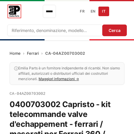
FR
EN
IT
Ricerca
Cerca
Home
›
Ferrari
›
CA-04AZ00703002
ⓘ
Emilia Parts è un fornitore indipendente di ricambi. Non siamo
affiliati, autorizzati o distributori ufficiali dei costruttori
menzionati.
Maggiori informazioni →
CA-04AZ00703002
0400703002 Capristo - kit
telecommande valve
d'echappement - ferrari /
maserati per Ferrari 360 /