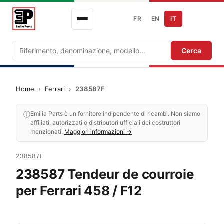
FR
EN
IT
Ricerca
Cerca
Home
›
Ferrari
›
238587F
ⓘ
Emilia Parts è un fornitore indipendente di ricambi. Non siamo
affiliati, autorizzati o distributori ufficiali dei costruttori
menzionati.
Maggiori informazioni →
238587F
238587 Tendeur de courroie
per Ferrari 458 / F12