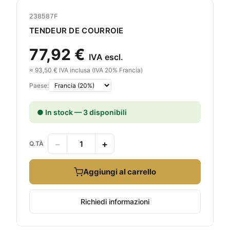
238587F
TENDEUR DE COURROIE
77,92 €
IVA escl.
≈ 93,50 € IVA inclusa (IVA 20% Francia)
Paese:
● In stock — 3 disponibili
−
+
Q.TÀ
Aggiungi al carrello
Richiedi informazioni