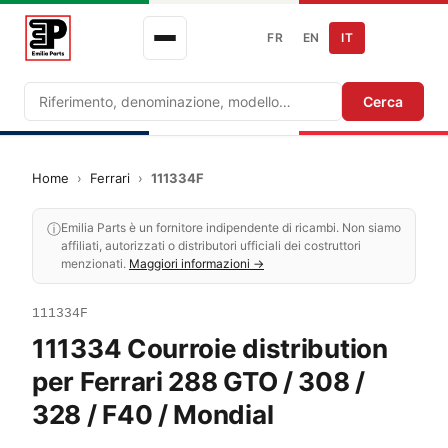
FR
EN
IT
Ricerca
Cerca
Home
›
Ferrari
›
111334F
ⓘ
Emilia Parts è un fornitore indipendente di ricambi. Non siamo
affiliati, autorizzati o distributori ufficiali dei costruttori
menzionati.
Maggiori informazioni →
111334F
111334 Courroie distribution
per Ferrari 288 GTO / 308 /
328 / F40 / Mondial