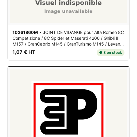
10261860M
•
JOINT DE VIDANGE
pour Alfa Romeo 8C
Competizione / 8C Spider et Maserati 4200 / Ghibli III
M157 / GranCabrio M145 / GranTurismo M145 / Levante
/ Quattroporte V M139 / Quattroporte VI M156
1,07 € HT
● 3 en stock