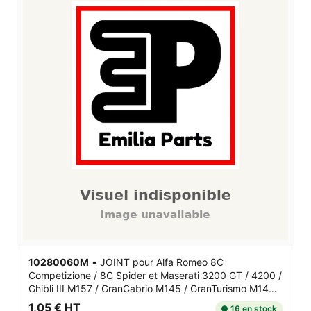
10280060M
•
JOINT
pour Alfa Romeo 8C
Competizione / 8C Spider et Maserati 3200 GT / 4200 /
Ghibli III M157 / GranCabrio M145 / GranTurismo M145 /
Levante / MC12 / ...
1,05 € HT
● 16 en stock