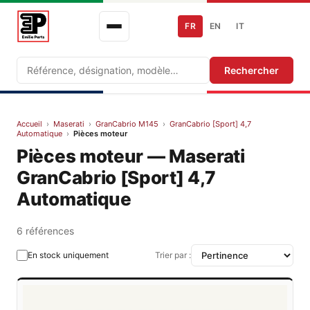
FR
EN
IT
Recherche
Rechercher
Accueil
›
Maserati
›
GranCabrio M145
›
GranCabrio [Sport] 4,7
Automatique
›
Pièces moteur
Pièces moteur — Maserati
GranCabrio [Sport] 4,7
Automatique
6 références
En stock uniquement
Trier par :