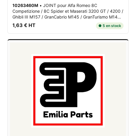
10263460M
•
JOINT
pour Alfa Romeo 8C
Competizione / 8C Spider et Maserati 3200 GT / 4200 /
Ghibli III M157 / GranCabrio M145 / GranTurismo M145 /
Levante / MC12 / ...
1,63 € HT
● 5 en stock