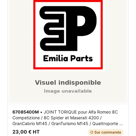
67085400M
•
JOINT TORIQUE
pour Alfa Romeo 8C
Competizione / 8C Spider et Maserati 4200 /
GranCabrio M145 / GranTurismo M145 / Quattroporte V
M139
23,00 € HT
○ Sur commande