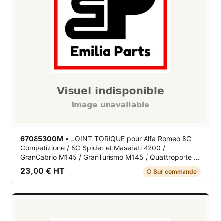
67085300M
•
JOINT TORIQUE
pour Alfa Romeo 8C
Competizione / 8C Spider et Maserati 4200 /
GranCabrio M145 / GranTurismo M145 / Quattroporte V
M139
23,00 € HT
○ Sur commande