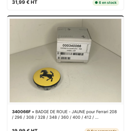
31,99 € HT
● 6 en stock
340066F
•
BADGE DE ROUE - JAUNE
pour Ferrari 208
/ 296 / 308 / 328 / 348 / 360 / 400 / 412 / ...
19,99 € HT