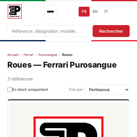
FR
EN
IT
Recherche
Rechercher
Accueil
›
Ferrari
›
Purosangue
›
Roues
Roues — Ferrari Purosangue
3 références
En stock uniquement
Trier par :