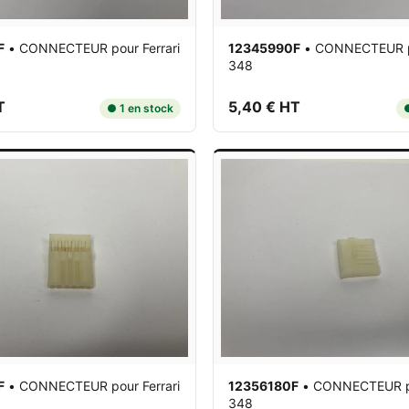
F
•
CONNECTEUR
pour Ferrari
12345990F
•
CONNECTEUR
348
T
5,40 € HT
● 1 en stock
●
F
•
CONNECTEUR
pour Ferrari
12356180F
•
CONNECTEUR
348