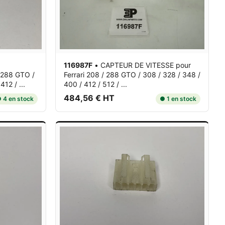
O
116987F
•
CAPTEUR DE VITESSE
pour
/ 288 GTO /
Ferrari 208 / 288 GTO / 308 / 328 / 348 /
12 / ...
400 / 412 / 512 / ...
484,56 € HT
 4 en stock
● 1 en stock