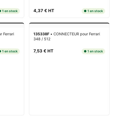
4,37 € HT
 1 en stock
● 1 en stock
r Ferrari
135338F
•
CONNECTEUR
pour Ferrari
348 / 512
7,53 € HT
 1 en stock
● 1 en stock