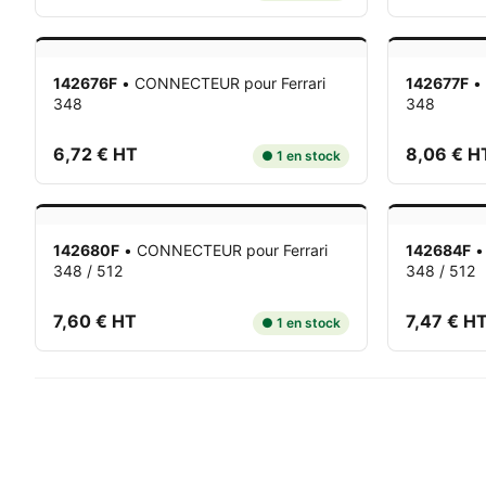
142676F
•
CONNECTEUR
pour Ferrari
142677F
•
348
348
6,72 € HT
8,06 € H
● 1 en stock
142680F
•
CONNECTEUR
pour Ferrari
142684F
348 / 512
348 / 512
7,60 € HT
7,47 € H
● 1 en stock