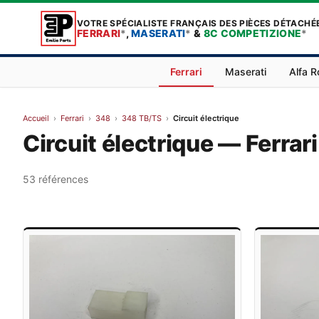
VOTRE SPÉCIALISTE FRANÇAIS DES PIÈCES DÉTACHÉ
FERRARI
*
,
MASERATI
*
&
8C COMPETIZIONE
*
Ferrari
Maserati
Alfa 
Accueil
›
Ferrari
›
348
›
348 TB/TS
›
Circuit électrique
Circuit électrique — Ferra
53 références