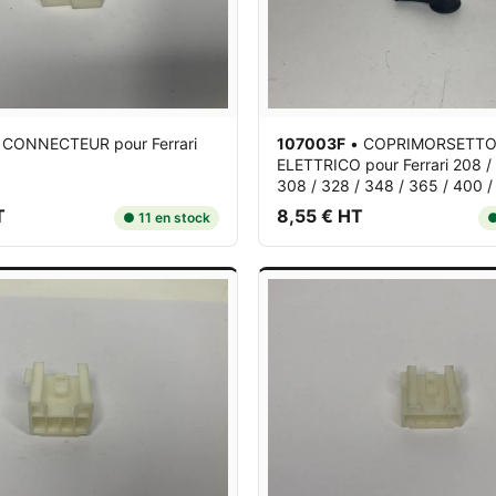
•
CONNECTEUR
pour Ferrari
107003F
•
COPRIMORSETT
ELETTRICO
pour Ferrari 208 
308 / 328 / 348 / 365 / 400 / 4
T
8,55 € HT
● 11 en stock
●