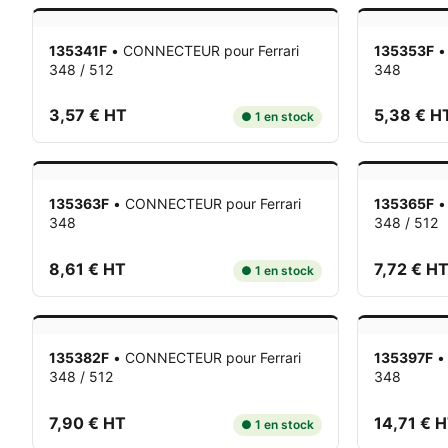
135341F
•
CONNECTEUR
pour Ferrari
135353F
348 / 512
348
3,57 € HT
5,38 € H
● 1 en stock
135363F
•
CONNECTEUR
pour Ferrari
135365F
348
348 / 512
8,61 € HT
7,72 € H
● 1 en stock
135382F
•
CONNECTEUR
pour Ferrari
135397F
348 / 512
348
7,90 € HT
14,71 € 
● 1 en stock