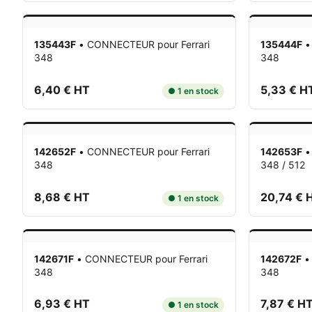
135443F
•
CONNECTEUR
pour Ferrari
135444F
348
348
6,40 € HT
5,33 € H
● 1 en stock
142652F
•
CONNECTEUR
pour Ferrari
142653F
348
348 / 512
8,68 € HT
20,74 € 
● 1 en stock
142671F
•
CONNECTEUR
pour Ferrari
142672F
348
348
6,93 € HT
7,87 € H
● 1 en stock