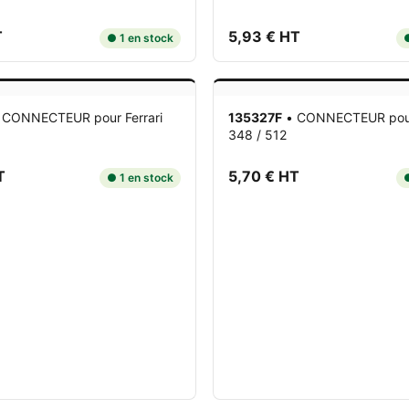
T
5,93 € HT
● 1 en stock
●
•
CONNECTEUR
pour Ferrari
135327F
•
CONNECTEUR
pou
348 / 512
T
5,70 € HT
● 1 en stock
●