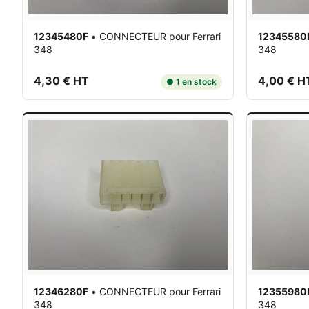
12345480F
•
CONNECTEUR
pour Ferrari
12345580
348
348
4,30 € HT
4,00 € H
● 1 en stock
12346280F
•
CONNECTEUR
pour Ferrari
12355980
348
348