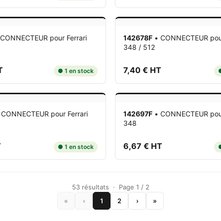
CONNECTEUR
pour Ferrari
142678F
•
CONNECTEUR
pou
348 / 512
T
7,40 € HT
● 1 en stock
●
•
CONNECTEUR
pour Ferrari
142697F
•
CONNECTEUR
pou
348
T
6,67 € HT
● 1 en stock
●
53 résultats · Page 1 / 2
«
‹
1
2
›
»