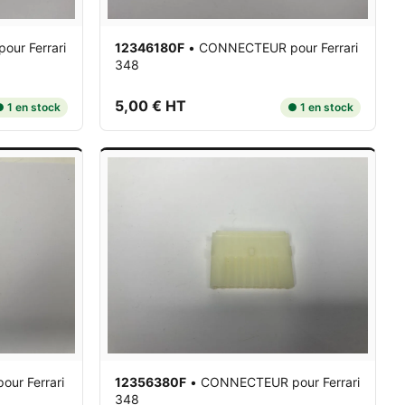
pour Ferrari
12346180F
•
CONNECTEUR
pour Ferrari
348
5,00 € HT
 1 en stock
● 1 en stock
pour Ferrari
12356380F
•
CONNECTEUR
pour Ferrari
348