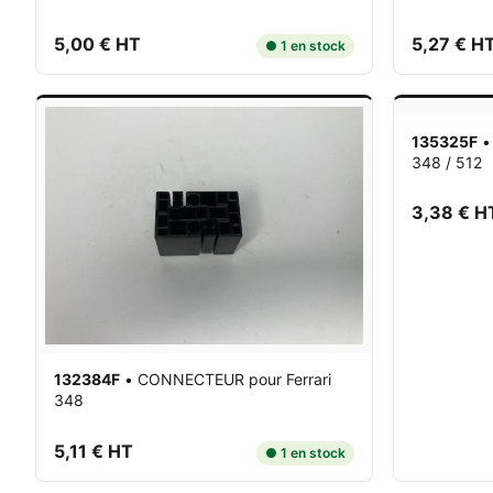
5,00 € HT
5,27 € H
● 1 en stock
135325F
348 / 512
3,38 € H
132384F
•
CONNECTEUR
pour Ferrari
348
5,11 € HT
● 1 en stock