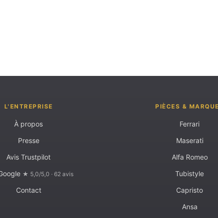
L'ENTREPRISE
PIÈCES & MARQU
À propos
Ferrari
Presse
Maserati
Avis Trustpilot
Alfa Romeo
 Google
Tubistyle
★ 5,0/5,0 · 62 avis
Contact
Capristo
Ansa